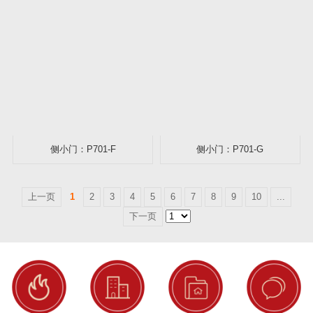
侧小门：P701-F
侧小门：P701-G
上一页
1
2
3
4
5
6
7
8
9
10
...
下一页