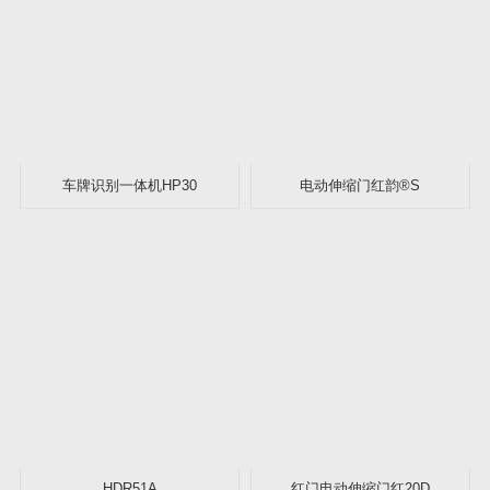
空降门
智能停车场系统
停车场管理系列
智能停车场系统
停车场外围产品
门禁管理系统
消费管理系统
考勤管理系统
通道管理系统
在线巡更管理系统
道闸系列
车牌识别一体机HP30
电动伸缩门红韵®S
道闸系列
人行通道闸系列
人行通道闸系列
侧小门系列
景观工程
减速路拱
非标门系列
岗亭系列
停车位车轮位器
旗杆系列
安全防护系列
私家别墅
围栏
护栏
庭院门
HDR51A
红门电动伸缩门红20D