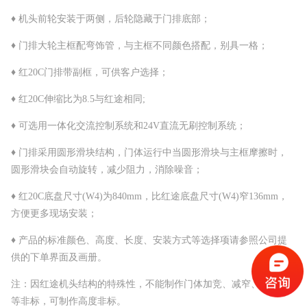
♦ 机头前轮安装于两侧，后轮隐藏于门排底部；
♦ 门排大轮主框配弯饰管，与主框不同颜色搭配，别具一格；
♦ 红20C门排带副框，可供客户选择；
♦ 红20C伸缩比为8.5与红途相同;
♦ 可选用一体化交流控制系统和24V直流无刷控制系统；
♦ 门排采用圆形滑块结构，门体运行中当圆形滑块与主框摩擦时，
圆形滑块会自动旋转，减少阻力，消除噪音；
♦ 红20C底盘尺寸(W4)为840mm，比红途底盘尺寸(W4)窄136mm，
方便更多现场安装；
♦ 产品的标准颜色、高度、长度、安装方式等选择项请参照公司提
供的下单界面及画册。
注：因红途机头结构的特殊性，不能制作门体加竞、减窄、高低脚
等非标，可制作高度非标。